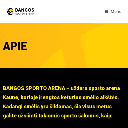
Menu
APIE
BANGOS SPORTO ARENA – uždara sporto arena
Kaune, kurioje įrengtos keturios smėlio aikštės.
Kadangi smėlis yra šildomas, čia visus metus
galite užsiimti tokiomis sporto šakomis, kaip: